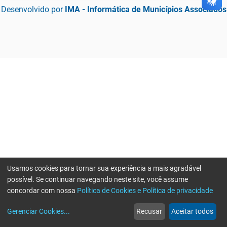
Desenvolvido por
IMA - Informática de Municípios Associados
Usamos cookies para tornar sua experiência a mais agradável
possível. Se continuar navegando neste site, você assume
concordar com nossa
Política de Cookies e Política de privacidade
home
build_circle
event
web
more_horiz
Erro ao enviar informações, por favor tente novamente
Gerenciar Cookies
...
Recusar
Aceitar todos
Início
Serviços
Eventos
Notícias
Mais