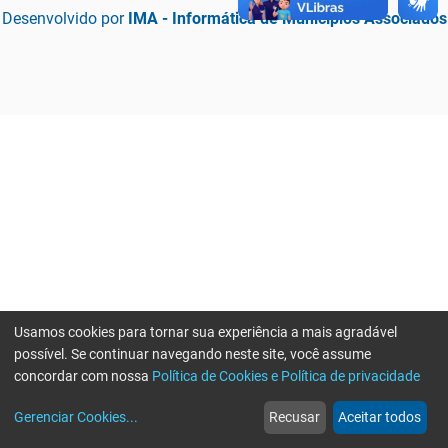
Desenvolvido por
IMA - Informática de Municípios Associados
Usamos cookies para tornar sua experiência a mais agradável
possível. Se continuar navegando neste site, você assume
concordar com nossa
Política de Cookies e Política de privacidade
home
build_circle
event
web
more_horiz
Erro ao enviar informações, por favor tente novamente
Gerenciar Cookies
...
Recusar
Aceitar todos
Início
Serviços
Eventos
Notícias
Mais