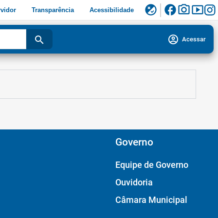
facebook
photo_camera
smart_display
flaky
vidor
Transparência
Acessibilidade
account_circle
search
Acessar
Governo
Equipe de Governo
Ouvidoria
Câmara Municipal