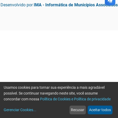
Desenvolvido por
IMA - Informática de Municípios Associados
Usamos cookies para tornar sua experiência a mais agradável
possível. Se continuar navegando neste site, você assume
concordar com nossa
Política de Cookies e Política de privacidade
home
build_circle
event
web
more_horiz
Gerenciar Cookies
...
Recusar
Aceitar todos
Início
Serviços
Eventos
Notícias
Mais