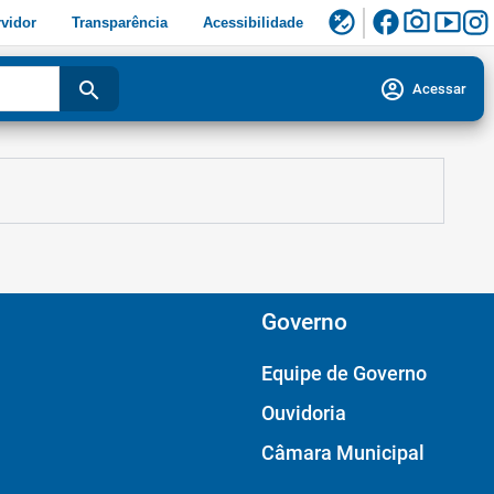
facebook
photo_camera
smart_display
flaky
vidor
Transparência
Acessibilidade
account_circle
search
Acessar
Governo
Equipe de Governo
Ouvidoria
Câmara Municipal