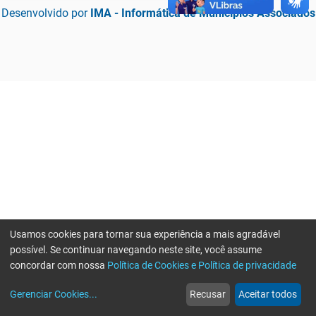
Desenvolvido por
IMA - Informática de Municípios Associados
Usamos cookies para tornar sua experiência a mais agradável
possível. Se continuar navegando neste site, você assume
concordar com nossa
Política de Cookies e Política de privacidade
home
build_circle
event
web
more_horiz
Erro ao enviar informações, por favor tente novamente
Gerenciar Cookies
...
Recusar
Aceitar todos
Início
Serviços
Eventos
Notícias
Mais