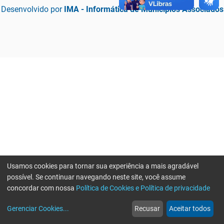
Desenvolvido por
IMA - Informática de Municípios Associados
Usamos cookies para tornar sua experiência a mais agradável
possível. Se continuar navegando neste site, você assume
concordar com nossa
Política de Cookies e Política de privacidade
home
build_circle
event
web
more_horiz
Erro ao enviar informações, por favor tente novamente
Gerenciar Cookies
...
Recusar
Aceitar todos
Início
Serviços
Eventos
Notícias
Mais