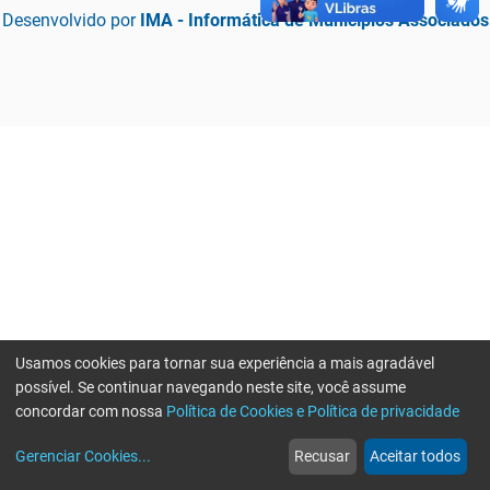
Desenvolvido por
IMA - Informática de Municípios Associados
Usamos cookies para tornar sua experiência a mais agradável
possível. Se continuar navegando neste site, você assume
concordar com nossa
Política de Cookies e Política de privacidade
home
build_circle
event
web
more_horiz
Erro ao enviar informações, por favor tente novamente
Gerenciar Cookies
...
Recusar
Aceitar todos
Início
Serviços
Eventos
Notícias
Mais