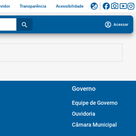
facebook
photo_camera
smart_display
flaky
vidor
Transparência
Acessibilidade
account_circle
search
Acessar
Governo
Equipe de Governo
Ouvidoria
Câmara Municipal