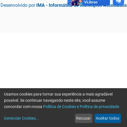
Desenvolvido por
IMA - Informática de Municípios Associados
Usamos cookies para tornar sua experiência a mais agradável
possível. Se continuar navegando neste site, você assume
concordar com nossa
Política de Cookies e Política de privacidade
home
build_circle
event
web
more_horiz
Erro ao enviar informações, por favor tente novamente
Gerenciar Cookies
...
Recusar
Aceitar todos
Início
Serviços
Eventos
Notícias
Mais