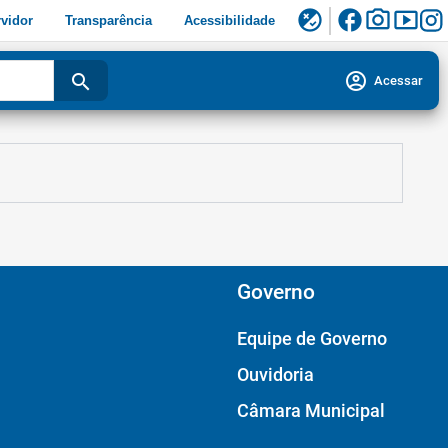
facebook
photo_camera
smart_display
flaky
vidor
Transparência
Acessibilidade
account_circle
search
Acessar
Governo
Equipe de Governo
Ouvidoria
Câmara Municipal