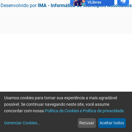
Desenvolvido por
IMA - Informática de Municípios Associados
Usamos cookies para tornar sua experiência a mais agradável
possível. Se continuar navegando neste site, você assume
concordar com nossa
Política de Cookies e Política de privacidade
home
build_circle
event
web
more_horiz
Erro ao enviar informações, por favor tente novamente
Gerenciar Cookies
...
Recusar
Aceitar todos
Início
Serviços
Eventos
Notícias
Mais