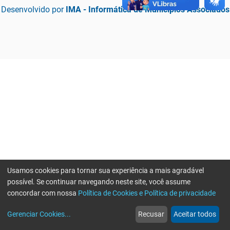
Desenvolvido por
IMA - Informática de Municípios Associados
Usamos cookies para tornar sua experiência a mais agradável
possível. Se continuar navegando neste site, você assume
concordar com nossa
Política de Cookies e Política de privacidade
home
build_circle
event
web
more_horiz
Erro ao enviar informações, por favor tente novamente
Gerenciar Cookies
...
Recusar
Aceitar todos
Início
Serviços
Eventos
Notícias
Mais