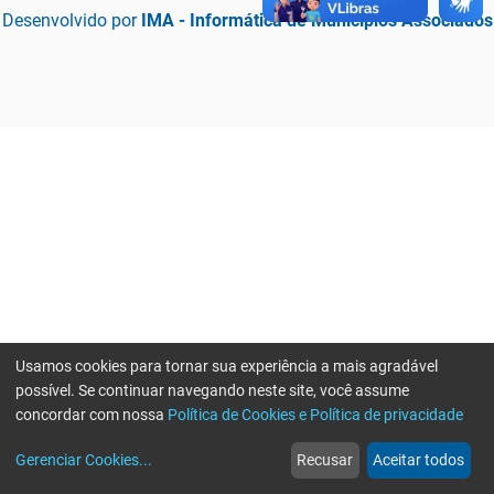
Desenvolvido por
IMA - Informática de Municípios Associados
Usamos cookies para tornar sua experiência a mais agradável
possível. Se continuar navegando neste site, você assume
concordar com nossa
Política de Cookies e Política de privacidade
home
build_circle
event
web
more_horiz
Erro ao enviar informações, por favor tente novamente
Gerenciar Cookies
...
Recusar
Aceitar todos
Início
Serviços
Eventos
Notícias
Mais