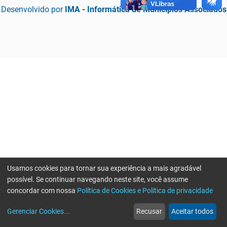
Desenvolvido por
IMA - Informática de Municípios Associados
Usamos cookies para tornar sua experiência a mais agradável
possível. Se continuar navegando neste site, você assume
concordar com nossa
Política de Cookies e Política de privacidade
home
build_circle
event
web
more_horiz
Erro ao enviar informações, por favor tente novamente
Gerenciar Cookies
...
Recusar
Aceitar todos
Início
Serviços
Eventos
Notícias
Mais