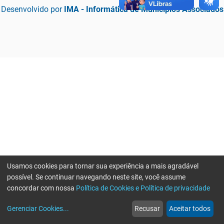
Desenvolvido por
IMA - Informática de Municípios Associados
Usamos cookies para tornar sua experiência a mais agradável
possível. Se continuar navegando neste site, você assume
concordar com nossa
Política de Cookies e Política de privacidade
home
build_circle
event
web
more_horiz
Erro ao enviar informações, por favor tente novamente
Gerenciar Cookies
...
Recusar
Aceitar todos
Início
Serviços
Eventos
Notícias
Mais