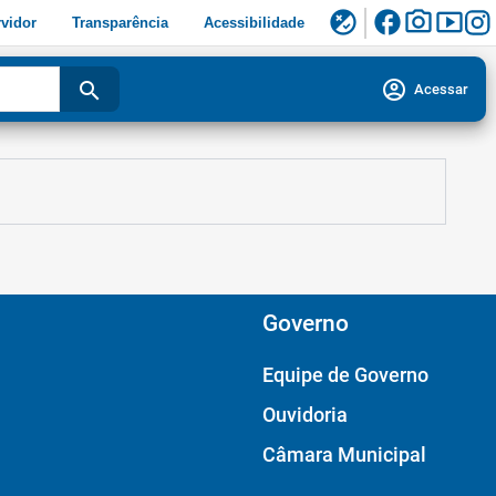
facebook
photo_camera
smart_display
flaky
vidor
Transparência
Acessibilidade
account_circle
search
Acessar
Governo
Equipe de Governo
Ouvidoria
Câmara Municipal