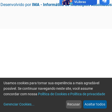
Desenvolvido por
IMA - Informática de Municípios Associados
Usamos cookies para tornar sua experiência a mais agradável
possível. Se continuar navegando neste site, você assume
concordar com nossa
Política de Cookies e Política de privacidade
home
build_circle
event
web
more_horiz
Erro ao enviar informações, por favor tente novamente
Gerenciar Cookies
...
Recusar
Aceitar todos
Início
Serviços
Eventos
Notícias
Mais