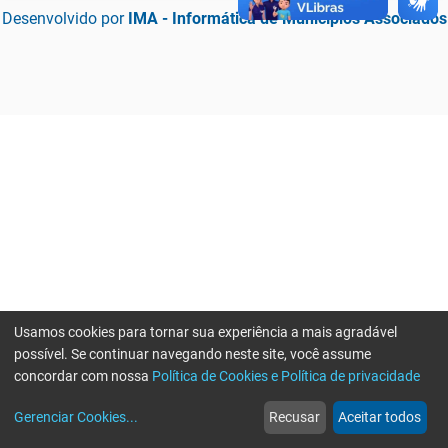
Desenvolvido por
IMA - Informática de Municípios Associados
Usamos cookies para tornar sua experiência a mais agradável
possível. Se continuar navegando neste site, você assume
concordar com nossa
Política de Cookies e Política de privacidade
home
build_circle
event
web
more_horiz
Erro ao enviar informações, por favor tente novamente
Gerenciar Cookies
...
Recusar
Aceitar todos
Início
Serviços
Eventos
Notícias
Mais