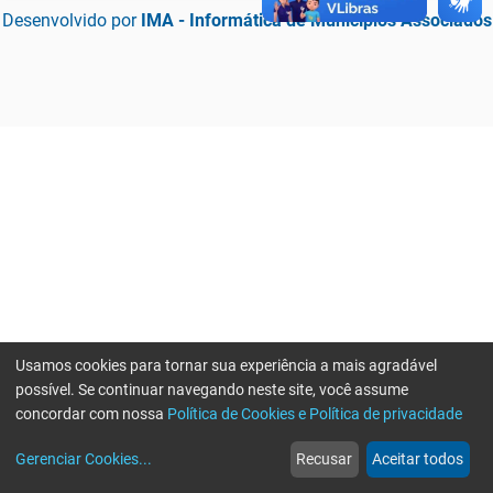
Desenvolvido por
IMA - Informática de Municípios Associados
Usamos cookies para tornar sua experiência a mais agradável
possível. Se continuar navegando neste site, você assume
concordar com nossa
Política de Cookies e Política de privacidade
home
build_circle
event
web
more_horiz
Erro ao enviar informações, por favor tente novamente
Gerenciar Cookies
...
Recusar
Aceitar todos
Início
Serviços
Eventos
Notícias
Mais