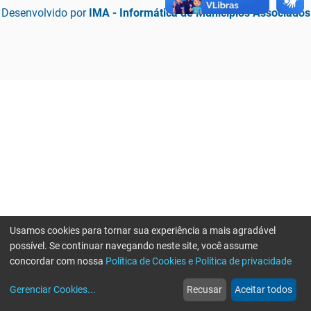
Desenvolvido por
IMA - Informática de Municípios Associados
Usamos cookies para tornar sua experiência a mais agradável
possível. Se continuar navegando neste site, você assume
concordar com nossa
Política de Cookies e Política de privacidade
home
build_circle
event
web
more_horiz
Erro ao enviar informações, por favor tente novamente
Gerenciar Cookies
...
Recusar
Aceitar todos
Início
Serviços
Eventos
Notícias
Mais