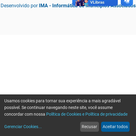
Desenvolvido por
IMA - Informática de Municípios Associados
Usamos cookies para tornar sua experiência a mais agradável
possível. Se continuar navegando neste site, você assume
concordar com nossa
Política de Cookies e Política de privacidade
home
build_circle
event
web
more_horiz
Erro ao enviar informações, por favor tente novamente
Gerenciar Cookies
...
Recusar
Aceitar todos
Início
Serviços
Eventos
Notícias
Mais