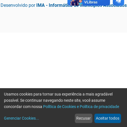
Desenvolvido por
IMA - Informática de Municípios Associados
Usamos cookies para tornar sua experiência a mais agradável
possível. Se continuar navegando neste site, você assume
concordar com nossa
Política de Cookies e Política de privacidade
home
build_circle
event
web
more_horiz
Erro ao enviar informações, por favor tente novamente
Gerenciar Cookies
...
Recusar
Aceitar todos
Início
Serviços
Eventos
Notícias
Mais