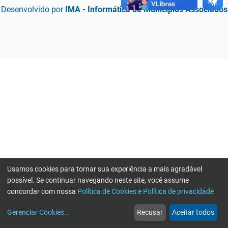
Desenvolvido por
IMA - Informática de Municípios Associados
Usamos cookies para tornar sua experiência a mais agradável
possível. Se continuar navegando neste site, você assume
concordar com nossa
Política de Cookies e Política de privacidade
home
build_circle
event
web
more_horiz
Erro ao enviar informações, por favor tente novamente
Gerenciar Cookies
...
Recusar
Aceitar todos
Início
Serviços
Eventos
Notícias
Mais