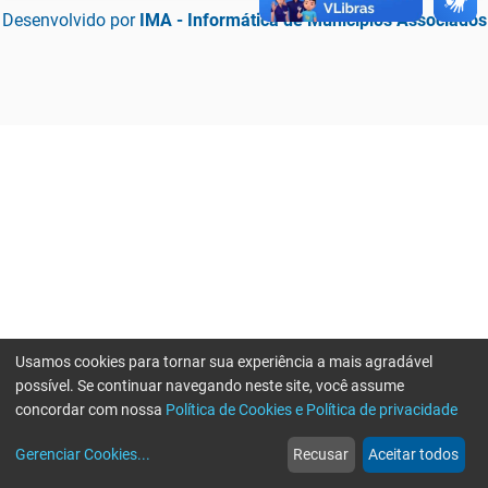
Desenvolvido por
IMA - Informática de Municípios Associados
Usamos cookies para tornar sua experiência a mais agradável
possível. Se continuar navegando neste site, você assume
concordar com nossa
Política de Cookies e Política de privacidade
home
build_circle
event
web
more_horiz
Erro ao enviar informações, por favor tente novamente
Gerenciar Cookies
...
Recusar
Aceitar todos
Início
Serviços
Eventos
Notícias
Mais