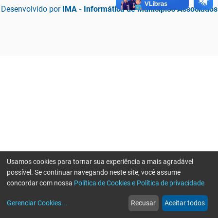
Desenvolvido por
IMA - Informática de Municípios Associados
Usamos cookies para tornar sua experiência a mais agradável
possível. Se continuar navegando neste site, você assume
concordar com nossa
Política de Cookies e Política de privacidade
home
build_circle
event
web
more_horiz
Erro ao enviar informações, por favor tente novamente
Gerenciar Cookies
...
Recusar
Aceitar todos
Início
Serviços
Eventos
Notícias
Mais