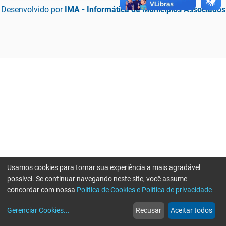
Desenvolvido por
IMA - Informática de Municípios Associados
Usamos cookies para tornar sua experiência a mais agradável
possível. Se continuar navegando neste site, você assume
concordar com nossa
Política de Cookies e Política de privacidade
home
build_circle
event
web
more_horiz
Erro ao enviar informações, por favor tente novamente
Gerenciar Cookies
...
Recusar
Aceitar todos
Início
Serviços
Eventos
Notícias
Mais