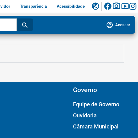
facebook
photo_camera
smart_display
flaky
vidor
Transparência
Acessibilidade
account_circle
search
Acessar
Governo
Equipe de Governo
Ouvidoria
Câmara Municipal