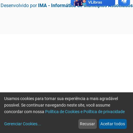
Desenvolvido por
IMA - Informática de Municípios Associados
Usamos cookies para tornar sua experiência a mais agradável
possível. Se continuar navegando neste site, você assume
concordar com nossa
Política de Cookies e Política de privacidade
home
build_circle
event
web
more_horiz
Erro ao enviar informações, por favor tente novamente
Gerenciar Cookies
...
Recusar
Aceitar todos
Início
Serviços
Eventos
Notícias
Mais