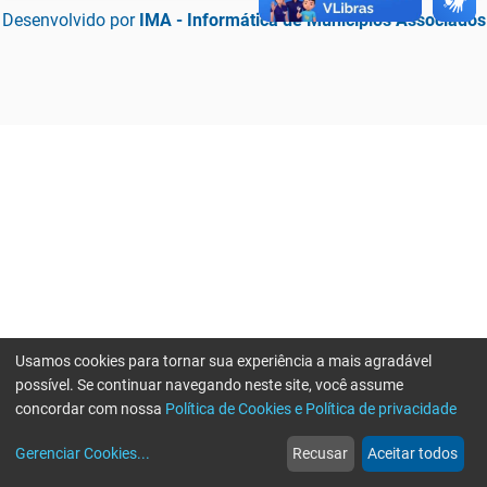
Desenvolvido por
IMA - Informática de Municípios Associados
Usamos cookies para tornar sua experiência a mais agradável
possível. Se continuar navegando neste site, você assume
concordar com nossa
Política de Cookies e Política de privacidade
home
build_circle
event
web
more_horiz
Erro ao enviar informações, por favor tente novamente
Gerenciar Cookies
...
Recusar
Aceitar todos
Início
Serviços
Eventos
Notícias
Mais