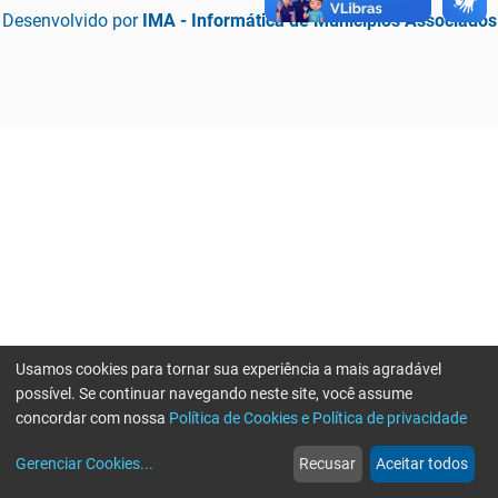
Desenvolvido por
IMA - Informática de Municípios Associados
Usamos cookies para tornar sua experiência a mais agradável
possível. Se continuar navegando neste site, você assume
concordar com nossa
Política de Cookies e Política de privacidade
home
build_circle
event
web
more_horiz
Erro ao enviar informações, por favor tente novamente
Gerenciar Cookies
...
Recusar
Aceitar todos
Início
Serviços
Eventos
Notícias
Mais