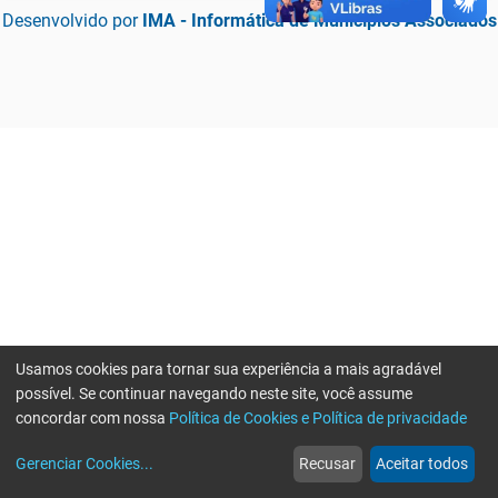
Desenvolvido por
IMA - Informática de Municípios Associados
Usamos cookies para tornar sua experiência a mais agradável
possível. Se continuar navegando neste site, você assume
concordar com nossa
Política de Cookies e Política de privacidade
home
build_circle
event
web
more_horiz
Erro ao enviar informações, por favor tente novamente
Gerenciar Cookies
...
Recusar
Aceitar todos
Início
Serviços
Eventos
Notícias
Mais