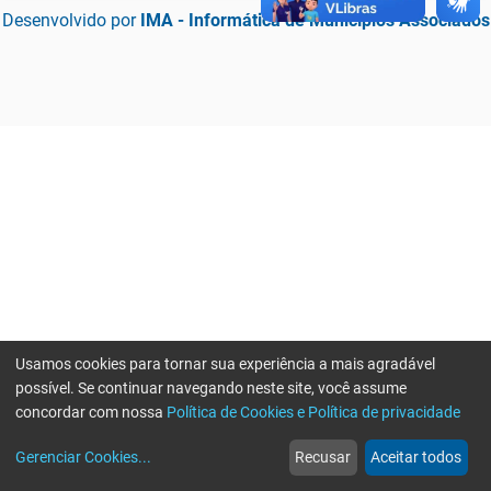
Desenvolvido por
IMA - Informática de Municípios Associados
Usamos cookies para tornar sua experiência a mais agradável
possível. Se continuar navegando neste site, você assume
concordar com nossa
Política de Cookies e Política de privacidade
home
build_circle
event
web
more_horiz
Erro ao enviar informações, por favor tente novamente
Gerenciar Cookies
...
Recusar
Aceitar todos
Início
Serviços
Eventos
Notícias
Mais