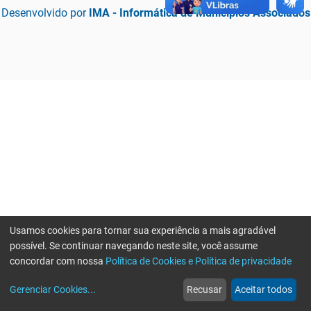
Desenvolvido por
IMA - Informática de Municípios Associados
Usamos cookies para tornar sua experiência a mais agradável
possível. Se continuar navegando neste site, você assume
concordar com nossa
Política de Cookies e Política de privacidade
home
build_circle
event
web
more_horiz
Erro ao enviar informações, por favor tente novamente
Gerenciar Cookies
...
Recusar
Aceitar todos
Início
Serviços
Eventos
Notícias
Mais