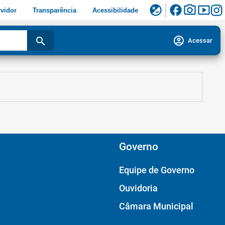
facebook
photo_camera
smart_display
flaky
vidor
Transparência
Acessibilidade
account_circle
search
Acessar
Governo
Equipe de Governo
Ouvidoria
Câmara Municipal