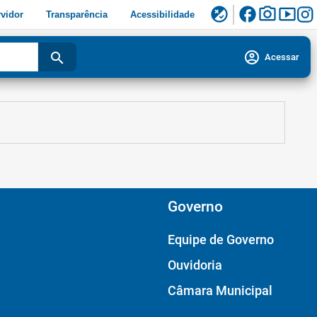
facebook
photo_camera
smart_display
flaky
vidor
Transparência
Acessibilidade
account_circle
search
Acessar
Governo
Equipe de Governo
Ouvidoria
Câmara Municipal