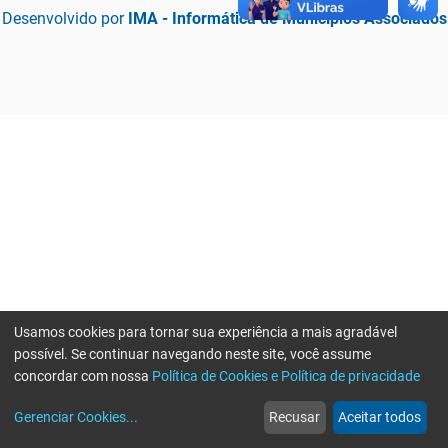
Desenvolvido por
IMA - Informática de Municípios Associados
Usamos cookies para tornar sua experiência a mais agradável
possível. Se continuar navegando neste site, você assume
concordar com nossa
Política de Cookies e Política de privacidade
home
build_circle
event
web
more_horiz
Erro ao enviar informações, por favor tente novamente
Gerenciar Cookies
...
Recusar
Aceitar todos
Início
Serviços
Eventos
Notícias
Mais