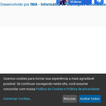
Desenvolvido por
IMA - Informática de Municípios Associados
Usamos cookies para tornar sua experiência a mais agradável
possível. Se continuar navegando neste site, você assume
concordar com nossa
Política de Cookies e Política de privacidade
home
build_circle
event
web
more_horiz
Erro ao enviar informações, por favor tente novamente
Gerenciar Cookies
...
Recusar
Aceitar todos
Início
Serviços
Eventos
Notícias
Mais