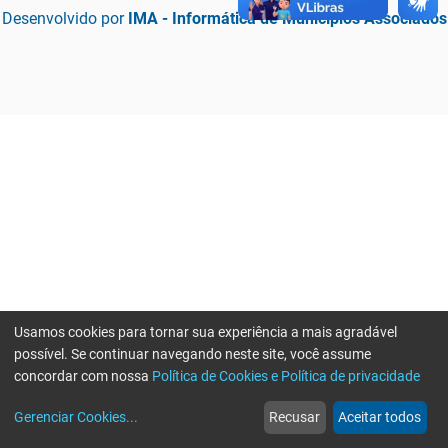
Desenvolvido por
IMA - Informática de Municípios Associados
Usamos cookies para tornar sua experiência a mais agradável
possível. Se continuar navegando neste site, você assume
concordar com nossa
Política de Cookies e Política de privacidade
home
build_circle
event
web
more_horiz
Erro ao enviar informações, por favor tente novamente
Gerenciar Cookies
...
Recusar
Aceitar todos
Início
Serviços
Eventos
Notícias
Mais