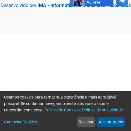
Desenvolvido por
IMA - Informática de Municípios Associados
Usamos cookies para tornar sua experiência a mais agradável
possível. Se continuar navegando neste site, você assume
concordar com nossa
Política de Cookies e Política de privacidade
home
build_circle
event
web
more_horiz
Erro ao enviar informações, por favor tente novamente
Gerenciar Cookies
...
Recusar
Aceitar todos
Início
Serviços
Eventos
Notícias
Mais