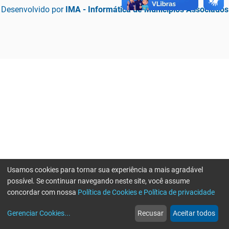
Desenvolvido por
IMA - Informática de Municípios Associados
Usamos cookies para tornar sua experiência a mais agradável
possível. Se continuar navegando neste site, você assume
concordar com nossa
Política de Cookies e Política de privacidade
home
build_circle
event
web
more_horiz
Erro ao enviar informações, por favor tente novamente
Gerenciar Cookies
...
Recusar
Aceitar todos
Início
Serviços
Eventos
Notícias
Mais