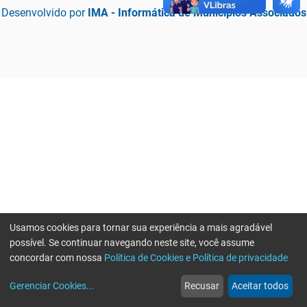
Desenvolvido por
IMA - Informática de Municípios Associados
Usamos cookies para tornar sua experiência a mais agradável
possível. Se continuar navegando neste site, você assume
concordar com nossa
Política de Cookies e Política de privacidade
home
build_circle
event
web
more_horiz
Erro ao enviar informações, por favor tente novamente
Gerenciar Cookies
...
Recusar
Aceitar todos
Início
Serviços
Eventos
Notícias
Mais