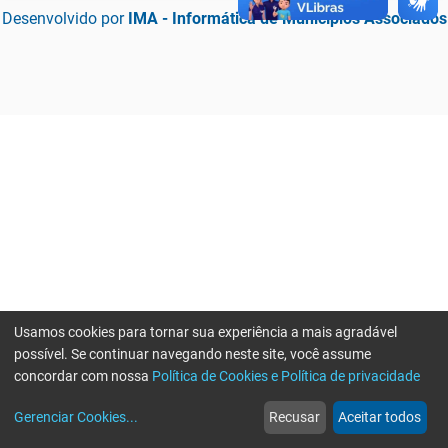
Desenvolvido por
IMA - Informática de Municípios Associados
Usamos cookies para tornar sua experiência a mais agradável
possível. Se continuar navegando neste site, você assume
concordar com nossa
Política de Cookies e Política de privacidade
home
build_circle
event
web
more_horiz
Erro ao enviar informações, por favor tente novamente
Gerenciar Cookies
...
Recusar
Aceitar todos
Início
Serviços
Eventos
Notícias
Mais