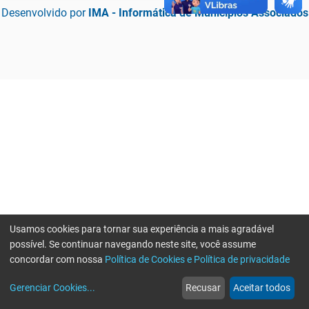
Desenvolvido por
IMA - Informática de Municípios Associados
Usamos cookies para tornar sua experiência a mais agradável
possível. Se continuar navegando neste site, você assume
concordar com nossa
Política de Cookies e Política de privacidade
home
build_circle
event
web
more_horiz
Erro ao enviar informações, por favor tente novamente
Gerenciar Cookies
...
Recusar
Aceitar todos
Início
Serviços
Eventos
Notícias
Mais