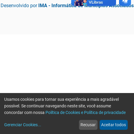
Desenvolvido por
IMA - Informática de Municípios Associados
Usamos cookies para tornar sua experiência a mais agradável
possível. Se continuar navegando neste site, você assume
concordar com nossa
Política de Cookies e Política de privacidade
home
build_circle
event
web
more_horiz
Erro ao enviar informações, por favor tente novamente
Gerenciar Cookies
...
Recusar
Aceitar todos
Início
Serviços
Eventos
Notícias
Mais