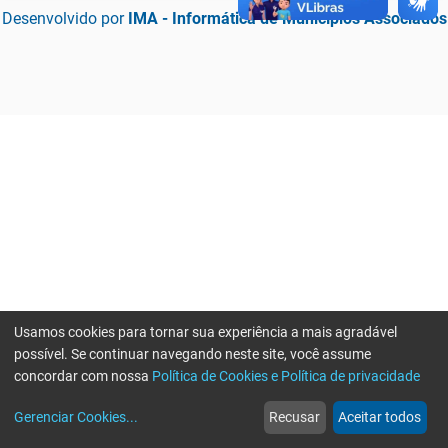
Desenvolvido por
IMA - Informática de Municípios Associados
Usamos cookies para tornar sua experiência a mais agradável
possível. Se continuar navegando neste site, você assume
concordar com nossa
Política de Cookies e Política de privacidade
home
build_circle
event
web
more_horiz
Erro ao enviar informações, por favor tente novamente
Gerenciar Cookies
...
Recusar
Aceitar todos
Início
Serviços
Eventos
Notícias
Mais