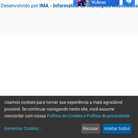
Desenvolvido por
IMA - Informática de Municípios Associados
Usamos cookies para tornar sua experiência a mais agradável
possível. Se continuar navegando neste site, você assume
concordar com nossa
Política de Cookies e Política de privacidade
home
build_circle
event
web
more_horiz
Erro ao enviar informações, por favor tente novamente
Gerenciar Cookies
...
Recusar
Aceitar todos
Início
Serviços
Eventos
Notícias
Mais