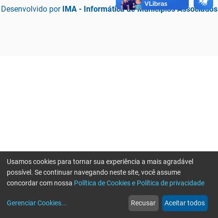
Desenvolvido por
IMA - Informática de Municípios Associados
Usamos cookies para tornar sua experiência a mais agradável
possível. Se continuar navegando neste site, você assume
concordar com nossa
Política de Cookies e Política de privacidade
home
build_circle
event
web
more_horiz
Erro ao enviar informações, por favor tente novamente
Gerenciar Cookies
...
Recusar
Aceitar todos
Início
Serviços
Eventos
Notícias
Mais