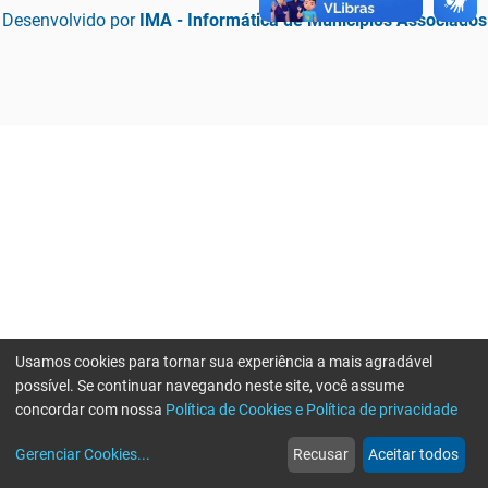
Desenvolvido por
IMA - Informática de Municípios Associados
Usamos cookies para tornar sua experiência a mais agradável
possível. Se continuar navegando neste site, você assume
concordar com nossa
Política de Cookies e Política de privacidade
home
build_circle
event
web
more_horiz
Erro ao enviar informações, por favor tente novamente
Gerenciar Cookies
...
Recusar
Aceitar todos
Início
Serviços
Eventos
Notícias
Mais