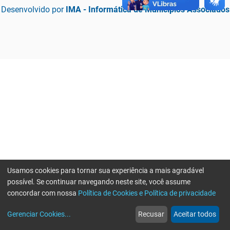
Desenvolvido por
IMA - Informática de Municípios Associados
Usamos cookies para tornar sua experiência a mais agradável
possível. Se continuar navegando neste site, você assume
concordar com nossa
Política de Cookies e Política de privacidade
home
build_circle
event
web
more_horiz
Erro ao enviar informações, por favor tente novamente
Gerenciar Cookies
...
Recusar
Aceitar todos
Início
Serviços
Eventos
Notícias
Mais